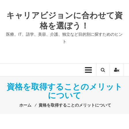
コ
ン
キャリアビジョンに合わせて資
テ
格を選ぼう！
ン
ツ
医療、IT、語学、美容、介護、独立など目的別に探すためのヒン
へ
ト
ス
キ
ッ
プ
資格を取得することのメリット
について
ホーム
⁄
資格を取得することのメリットについて