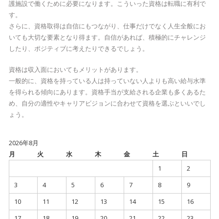
護施設で働くために必要になります。こういった資格は転職に有利で
す。
さらに、資格取得は自信にもつながり、仕事だけでなく人生全般にお
いても大切な要素となり得ます。自信があれば、積極的にチャレンジ
したり、ポジティブに考えたりできるでしょう。
資格は収入面においてもメリットがあります。
一般的に、資格を持っている人は持っていない人よりも高い給与水準
を得られる傾向にあります。資格手当が支給される企業も多くあるた
め、自分の適性やキャリアビジョンに合わせて資格を選ぶといいでし
ょう。
2026年8月
月
火
水
木
金
土
日
1
2
3
4
5
6
7
8
9
10
11
12
13
14
15
16
17
18
19
20
21
22
23